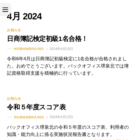
Skip
Menu
to
4月 2024
content
お知らせ
日商簿記検定初級1名合格！
2024年4月23日
HUMANBRAINS
令和6年4月は日商簿記初級検定に1名合格が合格されまし
た。おめでとうございます。バックオフィス堺泉北では簿
記資格取得支援を積極的に行っています。
お知らせ
令和５年度スコア表
2024年4月12日
HUMANBRAINS
バックオフィス堺泉北の令和５年度のスコア表、利用者の
知識・能力向上に係る実施状況報告書となります。